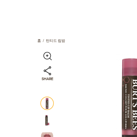
홈
틴티드 립밤