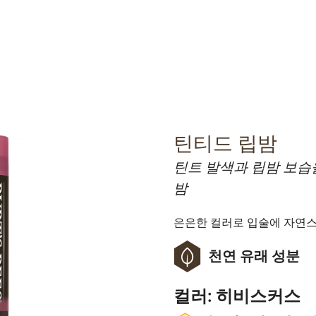
틴티드 립밤
틴트 발색과 립밤 보습을
밤
은은한 컬러로 입술에 자연
천연 유래 성분
컬러:
히비스커스